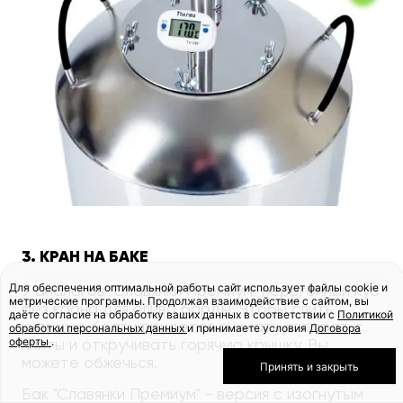
3. КРАН НА БАКЕ
Для обеспечения оптимальной работы сайт использует файлы cookie и
У аналогов "Славянки Премиум" перегонный куб
метрические программы. Продолжая взаимодействие с сайтом, вы
без крана для слива барды. Чтобы слить
даёте согласие на обработку ваших данных в соответствии с
Политикой
кипящую брагу, придется снимать аппарат с
обработки персональных данных
и принимаете условия
Договора
оферты
.
плиты и откручивать горячую крышку. Вы
можете обжечься.
Принять и закрыть
Бак "Славянки Премиум" - версия с изогнутым