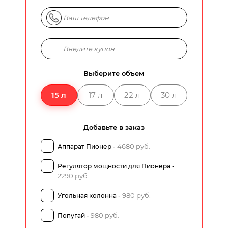
Выберите объем
15 л
17 л
22 л
30 л
Добавьте в заказ
4680 руб.
Аппарат Пионер -
Регулятор мощности для Пионера -
2290 руб.
980 руб.
Угольная колонна -
980 руб.
Попугай -